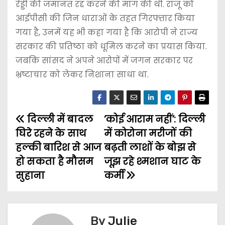
रेड्डी की जमानत रद्द करने की मांग की थी. राजू को
आईपीसी की जिन धाराओं के तहत गिरफ्तार किया
गया है, उनमें यह भी कहा गया है कि आरोपी ने राज्य
सरकार की प्रतिष्ठा को धूमिल करने का प्रयास किया.
जबकि सांसद ने अपने आरोपों में जगन सरकार पर
भ्रष्टाचार को लेकर निशाना साधा था.
दिल्ली में बादल
‘कोई आराम नहीं’: दिल्ली
पो
घिरे रहने के साथ
में कोरोना मरीजों की
स्ट
हल्की बारिश से आज
बढ़ती लाशों के बोझ से
हो सकता है मौसम
जूझ रहे श्मशान घाट के
ने
सुहाना
कर्मी
वि
गे
By
Julie