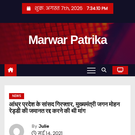
S
शुक्र. अगस्त 7th, 2026
7:34:11 PM
k
i
p
Marwar Patrika
t
o
c
o
n
t
e
n
NEWS
आंध्र प्रदेश के सांसद गिरफ्तार, मुख्यमंत्री जगन मोहन
t
रेड्डी की जमानत रद्द करने की थी मांग
By
Julie
मई 14, 2021