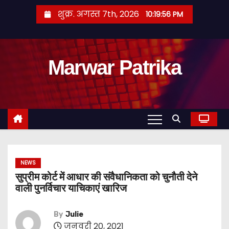
S
शुक्र. अगस्त 7th, 2026
10:19:57 PM
k
i
p
Marwar Patrika
t
o
c
o
n
t
e
n
NEWS
सुप्रीम कोर्ट में आधार की संवैधानिकता को चुनौती देने
t
वाली पुनर्विचार याचिकाएं खारिज
By
Julie
जनवरी 20, 2021