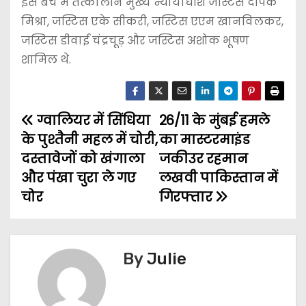
इस बेंच में तत्कालीन मुख्य न्यायाधीश जस्टिस दीपक
मिश्रा, जस्टिस एके सीकरी, जस्टिस एएम खानविलकर,
जस्टिस डीवाई चंद्रचूड़ और जस्टिस अशोक भूषण
शामिल थे.
ग्वालियर में सिंधिया
26/11 के मुंबई हमले
पो
के पुश्तैनी महल में चोरी,
का मास्टरमाइंड
स्ट
दस्तावेजों को खंगाला
जकीउर रहमान
और पंखा चुरा ले गए
लखवी पाकिस्तान में
ने
चोर
गिरफ्तार
वि
गे
By
Julie
श
न